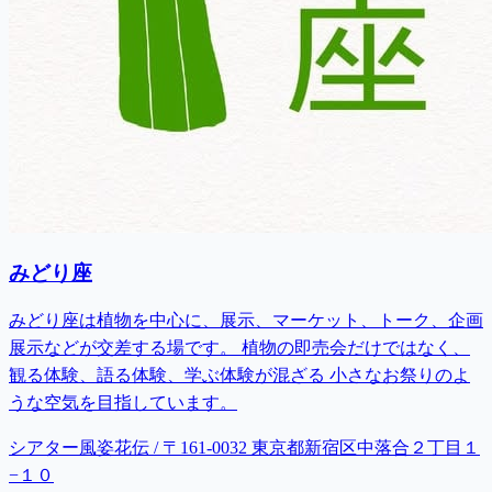
みどり座
みどり座は植物を中心に、展示、マーケット、トーク、企画
展示などが交差する場です。 植物の即売会だけではなく、
観る体験、語る体験、学ぶ体験が混ざる 小さなお祭りのよ
うな空気を目指しています。
シアター風姿花伝 / 〒161-0032 東京都新宿区中落合２丁目１
−１０