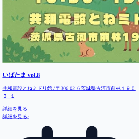
いばたま vol.8
共和電設とねミドリ館 / 〒306-0216 茨城県古河市前林１９５
３−１
詳細を見る
詳細を見る
›