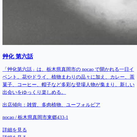
艸化 第六話
「艸化第六話」は、栃木県真岡市の nocao で開かれる一日イ
ベント。花やドライ、植物まわりの品々に加え、カレー、茶
菓子、コーヒー、帽子など多彩な登場人物が集まり、新しい
出会いをゆっくり楽しめる。
出店傾向：
雑貨、多肉植物、ユーフォルビア
nocao / 栃木県真岡市東郷433-1
詳細を見る