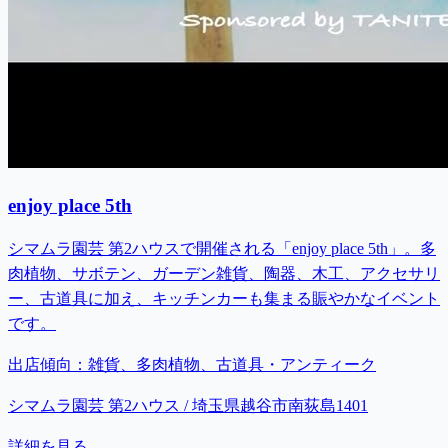
enjoy place 5th
シマムラ園芸 第2ハウスで開催される「enjoy place 5th」。多
肉植物、サボテン、ガーデン雑貨、陶器、木工、アクセサリ
ー、古道具に加え、キッチンカーも集まる賑やかなイベント
です。
出店傾向：
雑貨、多肉植物、古道具・アンティーク
シマムラ園芸 第2ハウス / 埼玉県越谷市南荻島1401
詳細を見る