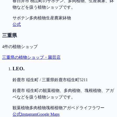
春日井市 桃山町のサボテン、多肉植物、生産農家、鉢
物などを扱う植物ショップです。
サボテン
多肉植物
生産農家
鉢物
公式
三重県
4
件の植物ショップ
三重県
の植物ショップ・園芸店
LEO.
鈴鹿市 稲生町 / 三重県鈴鹿市稲生町5211
鈴鹿市 稲生町の観葉植物、多肉植物、塊根植物、アガ
ベなどを扱う植物ショップです。
観葉植物
多肉植物
塊根植物
アガベ
ドライフラワー
公式
Instagram
Google Maps