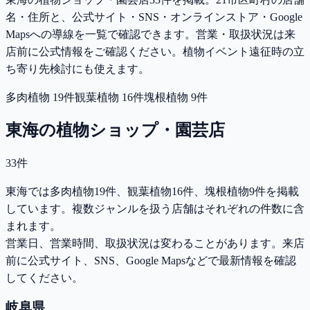
名・住所と、公式サイト・SNS・オンラインストア・Google
Mapsへの導線を一覧で確認できます。営業・取扱状況は来
店前に公式情報をご確認ください。
植物イベント遠征時の立
ち寄り先検討にも使えます。
多肉植物
19
件
観葉植物
16
件
塊根植物
9
件
東海
の植物ショップ・園芸店
33
件
東海では多肉植物19件、観葉植物16件、塊根植物9件を掲載
しています。複数ジャンルを扱う店舗はそれぞれの件数に含
まれます。
営業日、営業時間、取扱状況は変わることがあります。来店
前に公式サイト、SNS、Google Mapsなどで最新情報を確認
してください。
岐阜県