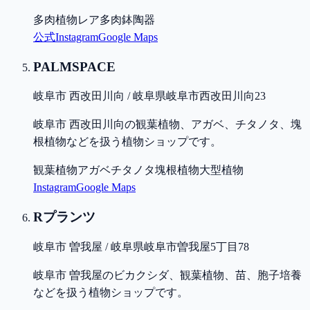
多肉植物
レア多肉
鉢
陶器
公式
Instagram
Google Maps
PALMSPACE
岐阜市 西改田川向 / 岐阜県岐阜市西改田川向23
岐阜市 西改田川向の観葉植物、アガベ、チタノタ、塊
根植物などを扱う植物ショップです。
観葉植物
アガベ
チタノタ
塊根植物
大型植物
Instagram
Google Maps
Rプランツ
岐阜市 曽我屋 / 岐阜県岐阜市曽我屋5丁目78
岐阜市 曽我屋のビカクシダ、観葉植物、苗、胞子培養
などを扱う植物ショップです。