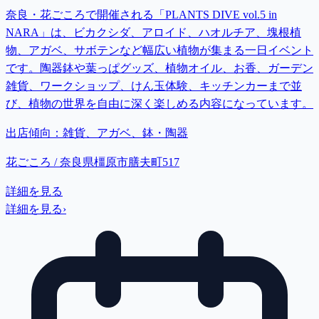
奈良・花ごころで開催される「PLANTS DIVE vol.5 in
NARA」は、ビカクシダ、アロイド、ハオルチア、塊根植
物、アガベ、サボテンなど幅広い植物が集まる一日イベント
です。陶器鉢や葉っぱグッズ、植物オイル、お香、ガーデン
雑貨、ワークショップ、けん玉体験、キッチンカーまで並
び、植物の世界を自由に深く楽しめる内容になっています。
出店傾向：
雑貨、アガベ、鉢・陶器
花ごころ / 奈良県橿原市膳夫町517
詳細を見る
詳細を見る
›