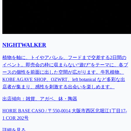
NIGHTWALKER
植物を軸に、トイやアパレル、フードまで交差する2日間の
イベント。即売会の枠に収まらない“遊び”をテーマに、各ブ
ースの個性を前面に出した空間が広がります。牛乳植物、
KOBE AGAVE SHOP、OZWRT、left botanical など多彩な出
店者が集まり、感性を刺激する出会いを楽しめます。
出店傾向：
雑貨、アガベ、鉢・陶器
HORIE BASE CASO / 〒550-0014 大阪市西区北堀江1丁目17-
1 COR 202号
詳細を見る