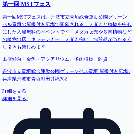
第一回 MSTフェス
第一回MSTフェスは、丹波市立青垣総合運動公園グリーン
ベル青垣の屋根付き広場で開催される、メダカと植物を中心
にした入場無料のイベントです。メダカ販売や多肉植物など
の植物出店、キッチンカー、メダカ掬い、協賛品が当たるく
じ引きも楽しめます。
出店傾向：
金魚・アクアリウム、多肉植物、雑貨
丹波市立青垣総合運動公園グリーンベル青垣 屋根付き広場 /
兵庫県丹波市青垣町田井縄782
詳細を見る
詳細を見る
›