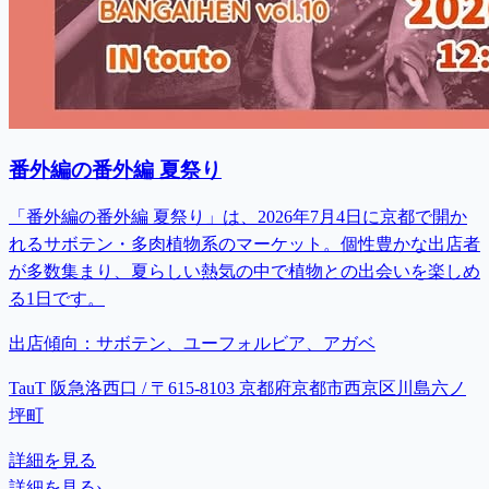
番外編の番外編 夏祭り
「番外編の番外編 夏祭り」は、2026年7月4日に京都で開か
れるサボテン・多肉植物系のマーケット。個性豊かな出店者
が多数集まり、夏らしい熱気の中で植物との出会いを楽しめ
る1日です。
出店傾向：
サボテン、ユーフォルビア、アガベ
TauT 阪急洛西口 / 〒615-8103 京都府京都市西京区川島六ノ
坪町
詳細を見る
詳細を見る
›