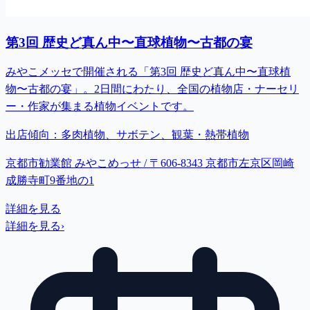
第3回 歴史ど真ん中〜直球植物〜古都の宴
みやこメッセで開催される「第3回 歴史ど真ん中〜直球植
物〜古都の宴」。2日間にわたり、全国の植物店・ナーセリ
ー・作家が集まる植物イベントです。
出店傾向：
多肉植物、サボテン、観葉・熱帯植物
京都市勧業館 みやこめっせ / 〒606-8343 京都市左京区岡崎
成勝寺町9番地の1
詳細を見る
詳細を見る
›