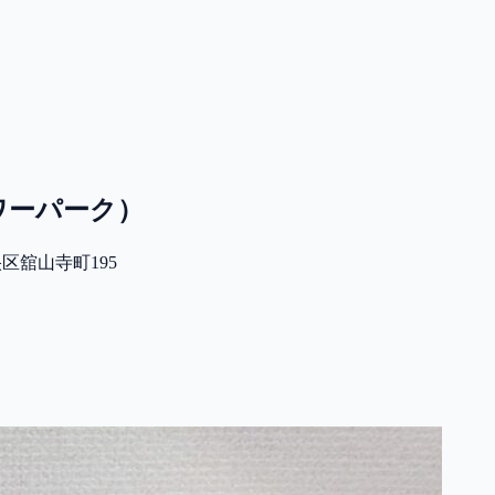
ワーパーク）
央区舘山寺町195