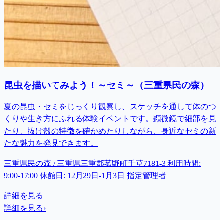
昆虫を描いてみよう！～セミ～（三重県民の森）
夏の昆虫・セミをじっくり観察し、スケッチを通して体のつ
くりや生き方にふれる体験イベントです。顕微鏡で細部を見
たり、抜け殻の特徴を確かめたりしながら、身近なセミの新
たな魅力を発見できます。
三重県民の森 / 三重県三重郡菰野町千草7181-3 利用時間:
9:00-17:00 休館日: 12月29日-1月3日 指定管理者
詳細を見る
詳細を見る
›