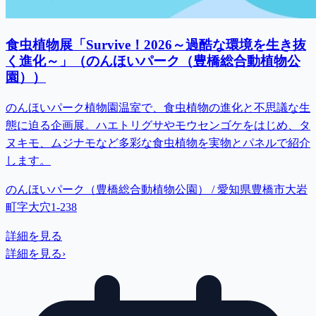
食虫植物展「Survive！2026～過酷な環境を生き抜
く進化～」（のんほいパーク（豊橋総合動植物公
園））
のんほいパーク植物園温室で、食虫植物の進化と不思議な生
態に迫る企画展。ハエトリグサやモウセンゴケをはじめ、タ
ヌキモ、ムジナモなど多彩な食虫植物を実物とパネルで紹介
します。
のんほいパーク（豊橋総合動植物公園） / 愛知県豊橋市大岩
町字大穴1-238
詳細を見る
詳細を見る
›