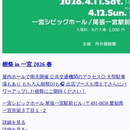
樹祭 in 一宮 2026 春
屋内ホールで雨天開催 公共交通機関のアクセス◎ 大型駐車
場もあり もちろん樹祭DJも🎧 出店ブースも増えてさらにパ
ワーアップした樹祭にご期待ください！
一宮シビックホール 尾張一宮駅前ビル / 〒491-0858 愛知県
一宮市栄３丁目１−２
詳細を見る
詳細を見る
›