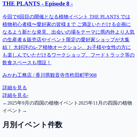
THE PLANTS - Episode 8 -
今回で8回目の開催となる植物イベント THE PLANTS では
植物初心者様〜愛好家の皆様まで ご満足いただける企画に
なるよう新たな発見、出会いの場をテーマに県内外より人気
の生産者＆販売店やイベント限定の愛好家ショップが大集
結！ 大好評のレア植物オークション、お子様や女性の方に
も楽しんでいただけるワークショップ、フードトラック等の
飲食スペースも増設！
みかわ工務店 / 香川県観音寺市柞田町甲908
詳細を見る
詳細を見る
›
←
2025年9月の四国の植物イベント
2025年11月の四国の植物
イベント
→
月別イベント件数