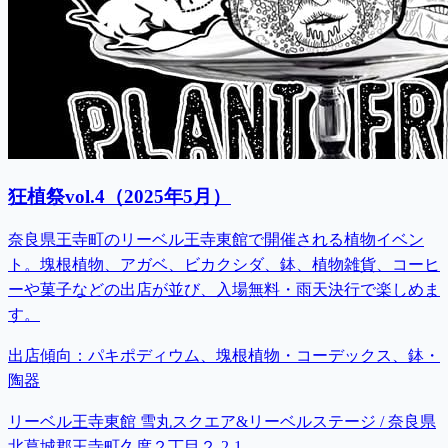
狂植祭vol.4（2025年5月）
奈良県王寺町のリーベル王寺東館で開催される植物イベン
ト。塊根植物、アガベ、ビカクシダ、鉢、植物雑貨、コーヒ
ーや菓子などの出店が並び、入場無料・雨天決行で楽しめま
す。
出店傾向：
パキポディウム、塊根植物・コーデックス、鉢・
陶器
リーベル王寺東館 雪丸スクエア&リーベルステージ / 奈良県
北葛城郡王寺町久度２丁目２-2-1