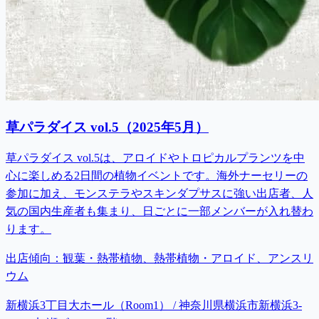
草パラダイス vol.5（2025年5月）
草パラダイス vol.5は、アロイドやトロピカルプランツを中
心に楽しめる2日間の植物イベントです。海外ナーセリーの
参加に加え、モンステラやスキンダプサスに強い出店者、人
気の国内生産者も集まり、日ごとに一部メンバーが入れ替わ
ります。
出店傾向：
観葉・熱帯植物、熱帯植物・アロイド、アンスリ
ウム
新横浜3丁目大ホール（Room1） / 神奈川県横浜市新横浜3-