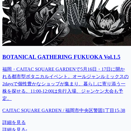
BOTANICAL GATHERING FUKUOKA Vol.1.5
福岡・CAITAC SQUARE GARDENで5月16日・17日に開か
れる都市型ボタニカルイベント。オールジャンルミックスの
2daysで個性豊かなショップが集まり、暮らしに寄り添う一
株を探せる。11:00-12:00は先行入場、ジャンケン大会も予
定。
CAITAC SQUARE GARDEN / 福岡市中央区警固1丁目15-38
詳細を見る
詳細を見る
›