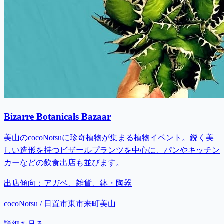
Bizarre Botanicals Bazaar
美山のcocoNotsuに珍奇植物が集まる植物イベント。鋭く美
しい造形を持つビザールプランツを中心に、パンやキッチン
カーなどの飲食出店も並びます。
出店傾向：
アガベ、雑貨、鉢・陶器
cocoNotsu / 日置市東市来町美山