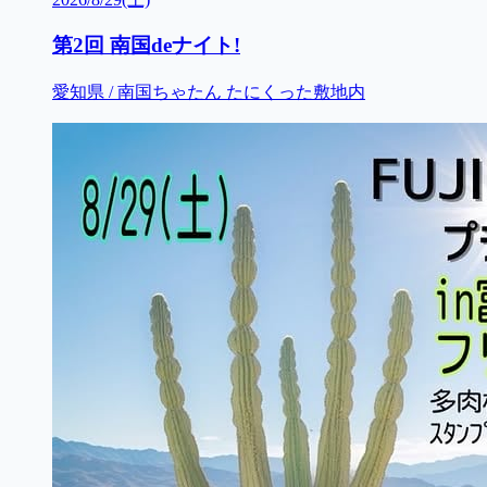
第2回 南国deナイト!
愛知県 / 南国ちゃたん たにくった敷地内