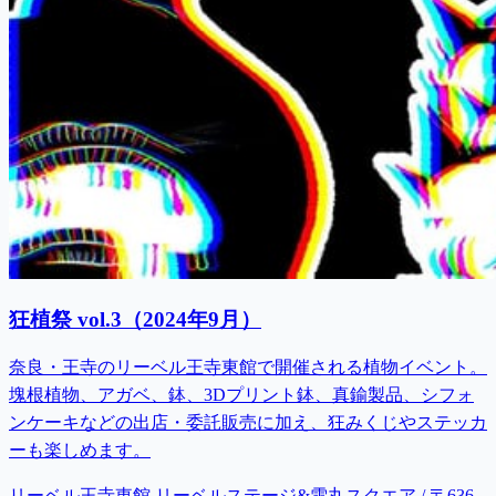
狂植祭 vol.3（2024年9月）
奈良・王寺のリーベル王寺東館で開催される植物イベント。
塊根植物、アガベ、鉢、3Dプリント鉢、真鍮製品、シフォ
ンケーキなどの出店・委託販売に加え、狂みくじやステッカ
ーも楽しめます。
リーベル王寺東館 リーベルステージ&雪丸スクエア / 〒636-