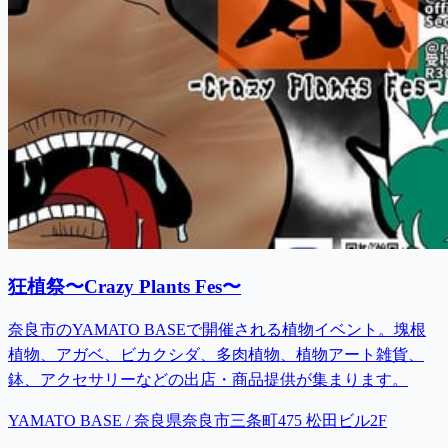
狂植祭〜Crazy Plants Fes〜
奈良市のYAMATO BASEで開催される植物イベント。塊根
植物、アガベ、ビカクシダ、多肉植物、植物アート雑貨、
鉢、アクセサリーなどの出店・商品提供が集まります。
YAMATO BASE / 奈良県奈良市三条町475 松田ビル2F