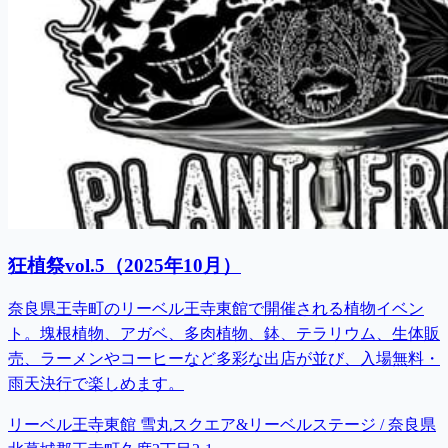
狂植祭vol.5（2025年10月）
奈良県王寺町のリーベル王寺東館で開催される植物イベン
ト。塊根植物、アガベ、多肉植物、鉢、テラリウム、生体販
売、ラーメンやコーヒーなど多彩な出店が並び、入場無料・
雨天決行で楽しめます。
リーベル王寺東館 雪丸スクエア&リーベルステージ / 奈良県