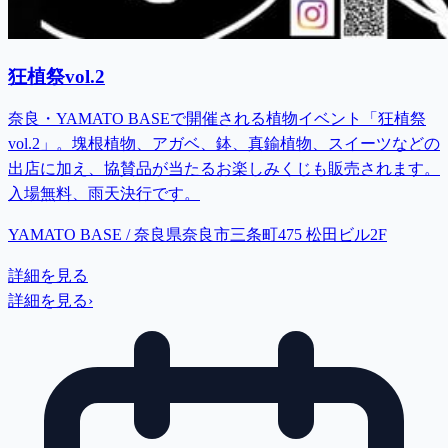
狂植祭vol.2
奈良・YAMATO BASEで開催される植物イベント「狂植祭
vol.2」。塊根植物、アガベ、鉢、真鍮植物、スイーツなどの
出店に加え、協賛品が当たるお楽しみくじも販売されます。
入場無料、雨天決行です。
YAMATO BASE / 奈良県奈良市三条町475 松田ビル2F
詳細を見る
詳細を見る
›