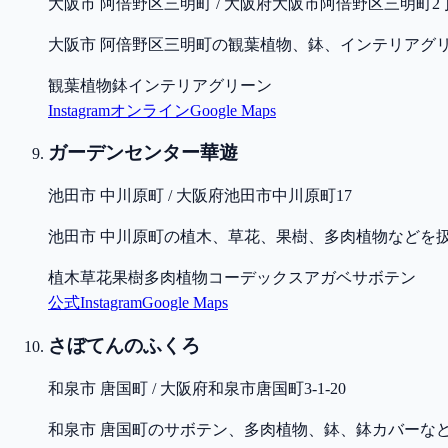
大阪市 阿倍野区三明町 / 大阪府大阪市阿倍野区三明町2丁目
大阪市 阿倍野区三明町の観葉植物、鉢、インテリアグ
観葉植物
鉢
インテリアグリーン
Instagram
オンライン
Google Maps
ガーデンセンター華遊
池田市 中川原町 / 大阪府池田市中川原町17
池田市 中川原町の植木、草花、果樹、多肉植物などを
植木
草花
果樹
多肉植物
コーデックス
アガベ
サボテン
公式
Instagram
Google Maps
さぼてんのふくろ
和泉市 唐国町 / 大阪府和泉市唐国町3-1-20
和泉市 唐国町のサボテン、多肉植物、鉢、鉢カバーな