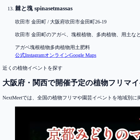
棘と塊 spinasetmassas
吹田市 金田町 / 大阪府吹田市金田町26-19
吹田市 金田町のアガベ、塊根植物、多肉植物、用土な
アガベ
塊根植物
多肉植物
用土
肥料
公式
Instagram
オンライン
Google Maps
近くの植物イベントを探す
大阪府・関西で開催予定の植物フリマイ
NextMeetでは、全国の植物フリマや園芸イベントを地域別