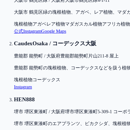
大阪市 鶴見区緑 / 大阪府大阪市鶴見区緑4-1-11
大阪市 鶴見区緑の塊根植物、アガベ、レア植物、マダ
塊根植物
アガベ
レア植物
マダガスカル植物
アフリカ植物
公式
Instagram
Google Maps
CaudexOsaka / コーデックス大阪
豊能郡 能勢町 / 大阪府豊能郡能勢町片山211-8 屋上
豊能郡 能勢町の塊根植物、コーデックスなどを扱う植
塊根植物
コーデックス
Instagram
HEN888
堺市 堺区東湊町 / 大阪府堺市堺区東湊町5-309-1 コーポラ
堺市 堺区東湊町のエアプランツ、ビカクシダ、塊根植