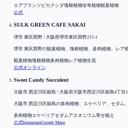
エアプランツ
ビカクシダ
塊根植物
珍奇植物
観葉植物
公式
SULK GREEN CAFE SAKAI
堺市 東区西野 / 大阪府堺市東区西野215-1
堺市 東区西野の観葉植物、塊根植物、多肉植物、レア
観葉植物
塊根植物
多肉植物
レア植物
生花
公式
オンライン
Sweet Candy Succulent
大阪市 西淀川区姫島 / 大阪府大阪市西淀川区姫島4丁目12-
大阪市 西淀川区姫島の多肉植物、エケベリア、セダム
多肉植物
エケベリア
セダム
アエオニウム
寄せ植え
公式
Instagram
Google Maps