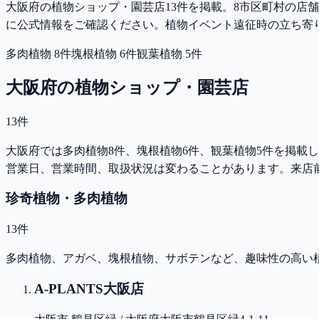
大阪府の植物ショップ・園芸店13件を掲載。8市区町村の店舗名
に公式情報をご確認ください。
植物イベント遠征時の立ち寄
多肉植物
8
件
塊根植物
6
件
観葉植物
5
件
大阪府
の植物ショップ・園芸店
13
件
大阪府では多肉植物8件、塊根植物6件、観葉植物5件を掲載
営業日、営業時間、取扱状況は変わることがあります。来店前に公
珍奇植物・多肉植物
13
件
多肉植物、アガベ、塊根植物、サボテンなど、趣味性の高い
A-PLANTS大阪店