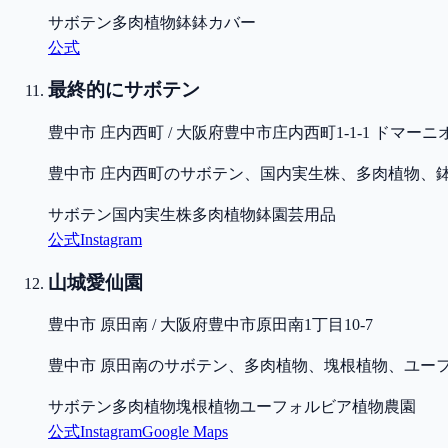
サボテン
多肉植物
鉢
鉢カバー
公式
最終的にサボテン
豊中市 庄内西町 / 大阪府豊中市庄内西町1-1-1 ドマーニ
豊中市 庄内西町のサボテン、国内実生株、多肉植物、
サボテン
国内実生株
多肉植物
鉢
園芸用品
公式
Instagram
山城愛仙園
豊中市 原田南 / 大阪府豊中市原田南1丁目10-7
豊中市 原田南のサボテン、多肉植物、塊根植物、ユー
サボテン
多肉植物
塊根植物
ユーフォルビア
植物農園
公式
Instagram
Google Maps