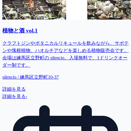
植物と酒 vol.1
クラフトジンやボタニカルリキュールを飲みながら、サボテ
ンや塊根植物、ハオルチアなどを楽しめる植物販売会です。
会場は練馬区立野町の silencio。入場無料で、1ドリンクオー
ダー制です。
silencio / 練馬区立野町10-37
詳細を見る
詳細を見る
›