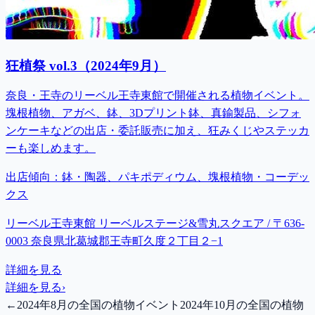
狂植祭 vol.3（2024年9月）
奈良・王寺のリーベル王寺東館で開催される植物イベント。
塊根植物、アガベ、鉢、3Dプリント鉢、真鍮製品、シフォ
ンケーキなどの出店・委託販売に加え、狂みくじやステッカ
ーも楽しめます。
出店傾向：
鉢・陶器、パキポディウム、塊根植物・コーデッ
クス
リーベル王寺東館 リーベルステージ&雪丸スクエア / 〒636-
0003 奈良県北葛城郡王寺町久度２丁目２−1
詳細を見る
詳細を見る
›
←
2024年8月の全国の植物イベント
2024年10月の全国の植物