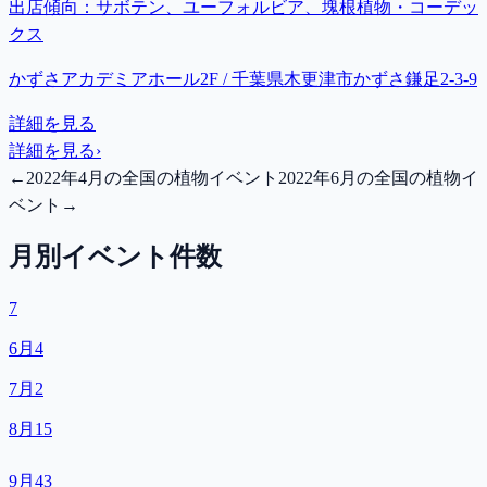
出店傾向：
サボテン、ユーフォルビア、塊根植物・コーデッ
クス
かずさアカデミアホール2F / 千葉県木更津市かずさ鎌足2-3-9
詳細を見る
詳細を見る
›
←
2022年4月の全国の植物イベント
2022年6月の全国の植物イ
ベント
→
月別イベント件数
7
6月
4
7月
2
8月
15
9月
43