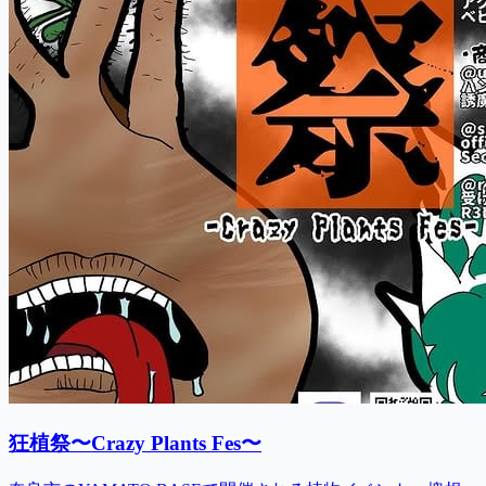
狂植祭〜Crazy Plants Fes〜