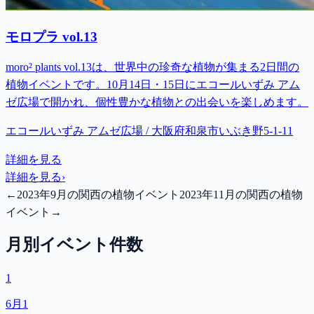
モロプラ vol.13
moro² plants vol.13は、世界中の珍奇な植物が集まる2日間の
植物イベントです。10月14日・15日にエコールいずみ アム
ゼ広場で開かれ、個性豊かな植物との出会いを楽しめます。
エコールいずみ アムゼ広場 / 大阪府和泉市いぶき野5-1-11
詳細を見る
詳細を見る
›
←
2023年9月の関西の植物イベント
2023年11月の関西の植物
イベント
→
月別イベント件数
1
6月
1