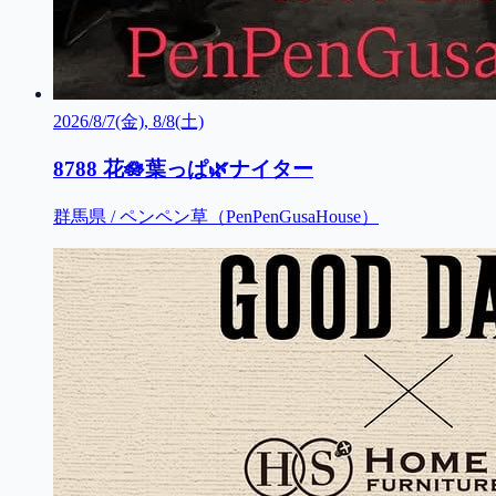
2026/8/7(金), 8/8(土)
8788 花🪷葉っぱ🌿ナイター
群馬県 / ペンペン草（PenPenGusaHouse）