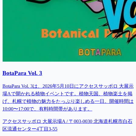
BotaPara Vol. 3
BotaPara Vol. 3は、2026年5月10日にアクセスサッポロ 大展示
場Aで開かれる植物イベントです。植物天国、植物楽土を掲
げ、札幌で植物の魅力をたっぷり楽しめる一日。開催時間は
10:00〜17:00で、有料時間帯があります。
アクセスサッポロ 大展示場A / 〒003-0030 北海道札幌市白石
区流通センター4丁目3-55