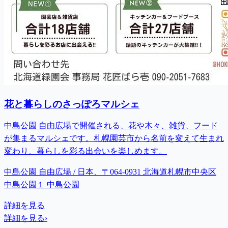
花と暮らしのさっぽろマルシェ
中島公園 自由広場で開催される、花や木々、雑貨、フード
が集まるマルシェです。札幌園芸市から名前を変えて生まれ
変わり、暮らしを彩る出会いを楽しめます。
中島公園 自由広場 / 日本、〒064-0931 北海道札幌市中央区
中島公園１ 中島公園
詳細を見る
詳細を見る
›