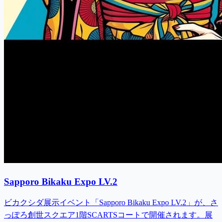
Sapporo Bikaku Expo LV.2
ビカクシダ展示イベント「Sapporo Bikaku Expo LV.2」が、さ
っぽろ創世スクエア1階SCARTSコートで開催されます。展