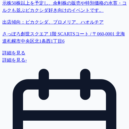
示株50株以上を予定し、余剰株の販売や特別価格の水苔・コ
ルクも並ぶビカクシダ好き向けのイベントです。
出店傾向：
ビカクシダ、ブロメリア、ハオルチア
さっぽろ創世スクエア 1階 SCARTSコート / 〒060-0001 北海
道札幌市中央区北1条西1丁目6
詳細を見る
詳細を見る
›