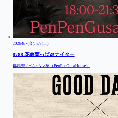
2026/8/7(金), 8/8(土)
8788 花🪷葉っぱ🌿ナイター
群馬県 / ペンペン草（PenPenGusaHouse）