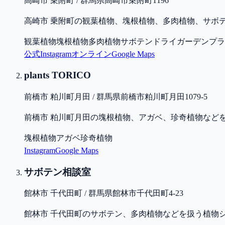
高崎市 乗附町 / 群馬県高崎市乗附町1196
高崎市 乗附町の観葉植物、塊根植物、多肉植物、サボ
観葉植物
塊根植物
多肉植物
サボテン
ドライガーデンプラ
公式
Instagram
オンライン
Google Maps
plants TORICO
前橋市 粕川町月田 / 群馬県前橋市粕川町月田1079-5
前橋市 粕川町月田の塊根植物、アガベ、珍奇植物など
塊根植物
アガベ
珍奇植物
Instagram
Google Maps
サボテン相談室
館林市 千代田町 / 群馬県館林市千代田町4-23
館林市 千代田町のサボテン、多肉植物などを扱う植物