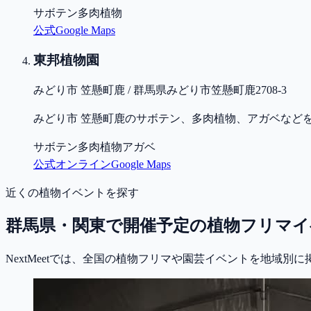
サボテン
多肉植物
公式
Google Maps
東邦植物園
みどり市 笠懸町鹿 / 群馬県みどり市笠懸町鹿2708-3
みどり市 笠懸町鹿のサボテン、多肉植物、アガベなど
サボテン
多肉植物
アガベ
公式
オンライン
Google Maps
近くの植物イベントを探す
群馬県・関東で開催予定の植物フリマイ
NextMeetでは、全国の植物フリマや園芸イベントを地域別