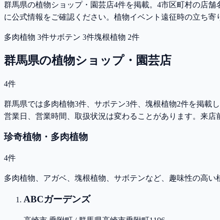
群馬県の植物ショップ・園芸店4件を掲載。4市区町村の店舗名・
に公式情報をご確認ください。
植物イベント遠征時の立ち寄
多肉植物
3
件
サボテン
3
件
塊根植物
2
件
群馬県
の植物ショップ・園芸店
4
件
群馬県では多肉植物3件、サボテン3件、塊根植物2件を掲載
営業日、営業時間、取扱状況は変わることがあります。来店前に公
珍奇植物・多肉植物
4
件
多肉植物、アガベ、塊根植物、サボテンなど、趣味性の高い
ABCガーデンズ