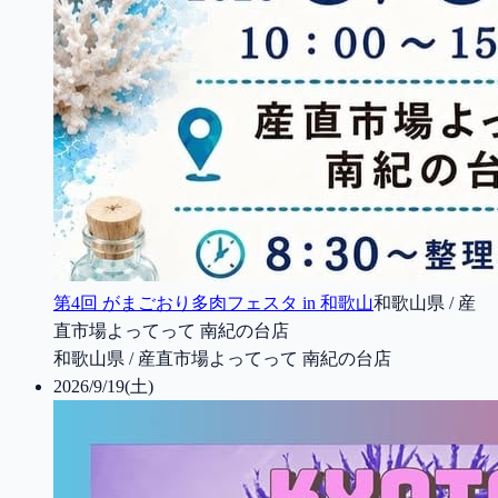
第4回 がまごおり多肉フェスタ in 和歌山
和歌山県 / 産
直市場よってって 南紀の台店
和歌山県 / 産直市場よってって 南紀の台店
2026/9/19(土)