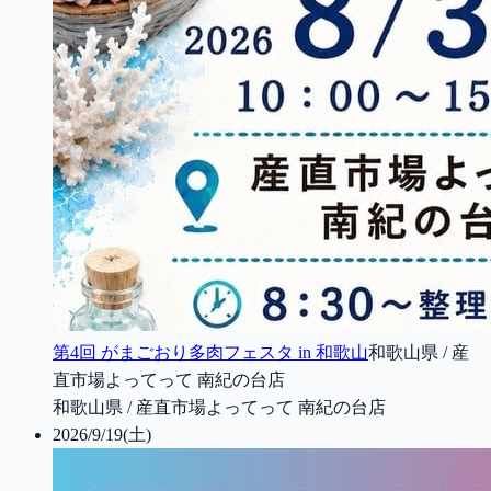
第4回 がまごおり多肉フェスタ in 和歌山
和歌山県 / 産
直市場よってって 南紀の台店
和歌山県 / 産直市場よってって 南紀の台店
2026/9/19(土)