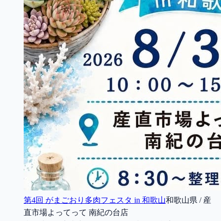
第4回 がまごおり多肉フェスタ in 和歌山
和歌山県 / 産
直市場よってって 南紀の台店