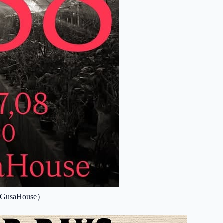
usaHouse）