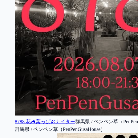
8788 花🪷葉っぱ🌿ナイター
群馬県 / ペンペン草（PenPenG
群馬県 / ペンペン草（PenPenGusaHouse）