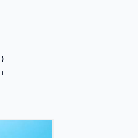
園）
-1