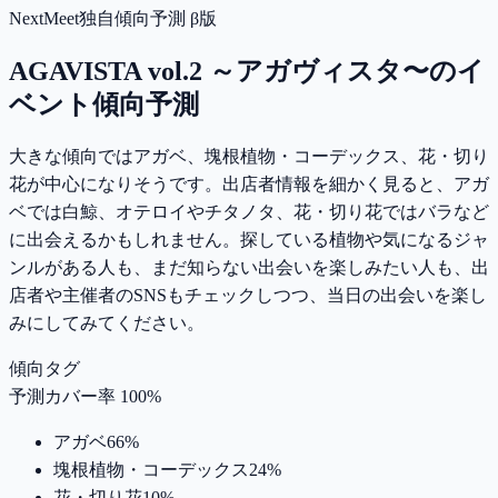
NextMeet独自傾向予測 β版
AGAVISTA vol.2 ～アガヴィスタ〜
のイ
ベント傾向予測
大きな傾向ではアガベ、塊根植物・コーデックス、花・切り
花が中心になりそうです。出店者情報を細かく見ると、アガ
ベでは白鯨、オテロイやチタノタ、花・切り花ではバラなど
に出会えるかもしれません。探している植物や気になるジャ
ンルがある人も、まだ知らない出会いを楽しみたい人も、出
店者や主催者のSNSもチェックしつつ、当日の出会いを楽し
みにしてみてください。
傾向タグ
予測カバー率 100%
アガベ
66
%
塊根植物・コーデックス
24
%
花・切り花
10
%