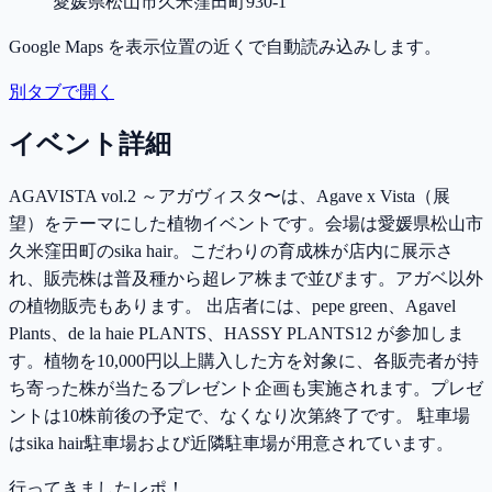
愛媛県松山市久米窪田町930-1
Google Maps を表示位置の近くで自動読み込みします。
別タブで開く
イベント詳細
AGAVISTA vol.2 ～アガヴィスタ〜は、Agave x Vista（展
望）をテーマにした植物イベントです。会場は愛媛県松山市
久米窪田町のsika hair。こだわりの育成株が店内に展示さ
れ、販売株は普及種から超レア株まで並びます。アガベ以外
の植物販売もあります。 出店者には、pepe green、Agavel
Plants、de la haie PLANTS、HASSY PLANTS12 が参加しま
す。植物を10,000円以上購入した方を対象に、各販売者が持
ち寄った株が当たるプレゼント企画も実施されます。プレゼ
ントは10株前後の予定で、なくなり次第終了です。 駐車場
はsika hair駐車場および近隣駐車場が用意されています。
行ってきましたレポ！