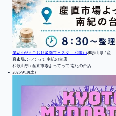
第4回 がまごおり多肉フェスタ in 和歌山
和歌山県 / 産
直市場よってって 南紀の台店
和歌山県 / 産直市場よってって 南紀の台店
2026/9/19(土)