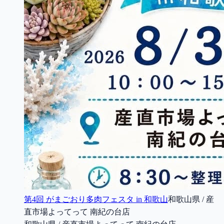
第4回 がまごおり多肉フェスタ in 和歌山
和歌山県 / 産
直市場よってって 南紀の台店