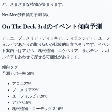
ど、さまざまな植物が集まります。
NextMeet独自傾向予測 β版
On The Deck 3rd
のイベント傾向予測
アロエ、ブロメリア（ディッキア、ティランジア）、ユーフ
ォルビアあたりの取り扱いが比較的目立ちそうです。イベン
ト案内上はアガベ、塊根植物、エケベリア、サボテン、ハオ
ルチアもあわせて探せる可能性があります。
傾向タグ
予測カバー率 50%
アロエ
27
%
ブロメリア
22
%
ユーフォルビア
20
%
アガベ
16
%
塊根植物・コーデックス
16
%