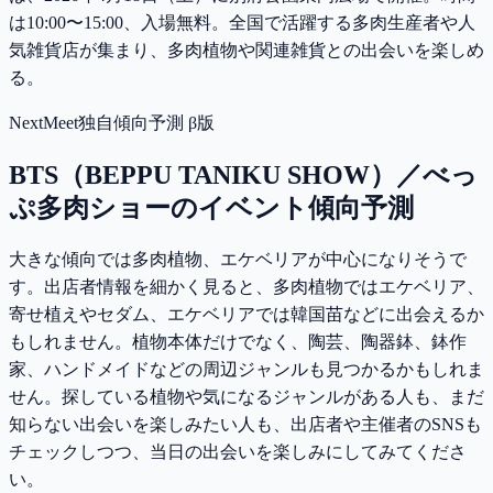
は10:00〜15:00、入場無料。全国で活躍する多肉生産者や人
気雑貨店が集まり、多肉植物や関連雑貨との出会いを楽しめ
る。
NextMeet独自傾向予測 β版
BTS（BEPPU TANIKU SHOW）／べっ
ぷ多肉ショー
のイベント傾向予測
大きな傾向では多肉植物、エケベリアが中心になりそうで
す。出店者情報を細かく見ると、多肉植物ではエケベリア、
寄せ植えやセダム、エケベリアでは韓国苗などに出会えるか
もしれません。植物本体だけでなく、陶芸、陶器鉢、鉢作
家、ハンドメイドなどの周辺ジャンルも見つかるかもしれま
せん。探している植物や気になるジャンルがある人も、まだ
知らない出会いを楽しみたい人も、出店者や主催者のSNSも
チェックしつつ、当日の出会いを楽しみにしてみてくださ
い。