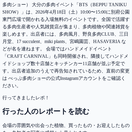
多肉ショー） 大分の多肉イベント「BTS（BEPPU TANIKU
SHOW）」は、2026年4月18日（土）10:00〜15:00に別府公園
東門広場で開かれる入場無料のイベントです。全国で活躍す
る多肉生産者や人気雑貨店が集まり、多肉植物や関連雑貨を
楽しめます。出店者には、多肉風月、野良多肉CLUB、三日
月堂、17 succulent、miki plants、宮嶋園芸、HASAVERIA な
どが名を連ねます。 会場ではハンドメイドイベント
「CRAFT CARNIVAL」も同時開催され、隣接してハンドメ
イドショップ数十店舗とキッチンカー11店舗が並ぶ予定で
す。出店者追加のうえで再告知されているため、直前の変更
は べっぷ多肉ショーの公式Instagramアカウントをご確認く
ださい。
行ってきましたレポ！
行った人のレポートを読む
会場の雰囲気や出会った植物、買ったもの・お迎えしたもの