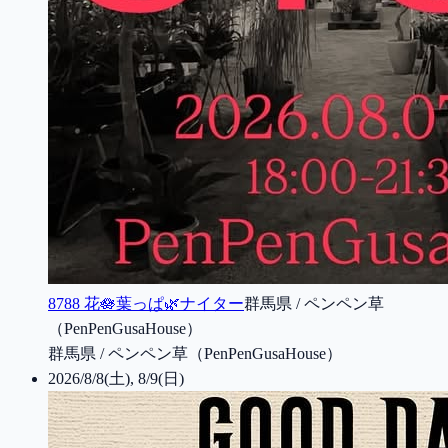
8788 花🪷葉っぱ🌿ナイター
群馬県 / ペンペン草
（PenPenGusaHouse）
群馬県 / ペンペン草（PenPenGusaHouse）
2026/8/8(土), 8/9(日)