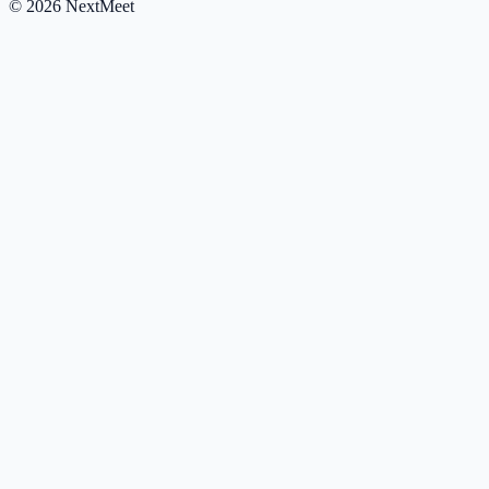
©
2026
NextMeet