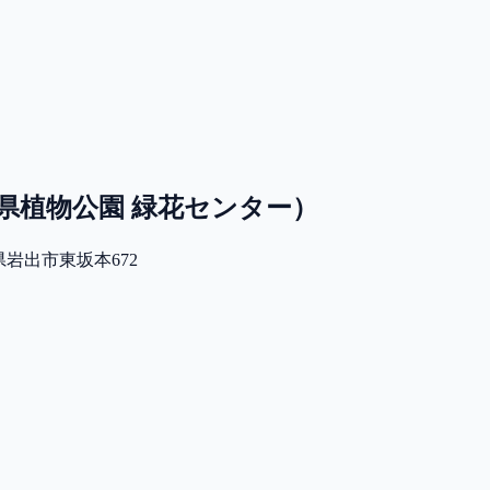
山県植物公園 緑花センター）
山県岩出市東坂本672