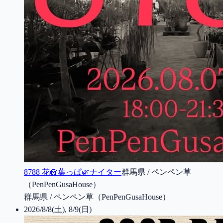
8788 花🪷葉っぱ🌿ナイター
群馬県 / ペンペン草
（PenPenGusaHouse）
群馬県 / ペンペン草（PenPenGusaHouse）
2026/8/8(土), 8/9(日)