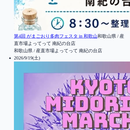
第4回 がまごおり多肉フェスタ in 和歌山
和歌山県 / 産
直市場よってって 南紀の台店
和歌山県 / 産直市場よってって 南紀の台店
2026/9/19(土)